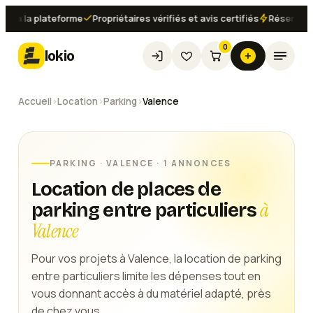
a la plateforme
Propriétaires vérifiés et avis certifiés
Réservation 
0
lokio
Accueil
›
Location
›
Parking
›
Valence
PARKING
·
VALENCE
· 1 ANNONCES
Location de places de
à
parking entre particuliers
Valence
Pour vos projets à Valence, la location de parking
entre particuliers limite les dépenses tout en
vous donnant accès à du matériel adapté, près
de chez vous.