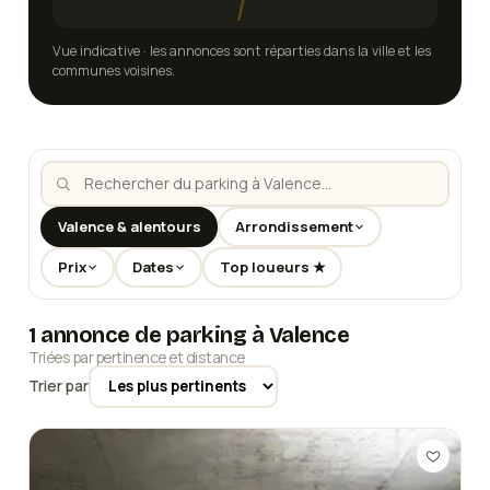
Vue indicative · les annonces sont réparties dans la ville et les
communes voisines.
Valence & alentours
Arrondissement
Prix
Dates
Top loueurs ★
1 annonce de parking à Valence
Triées par pertinence et distance
Trier par