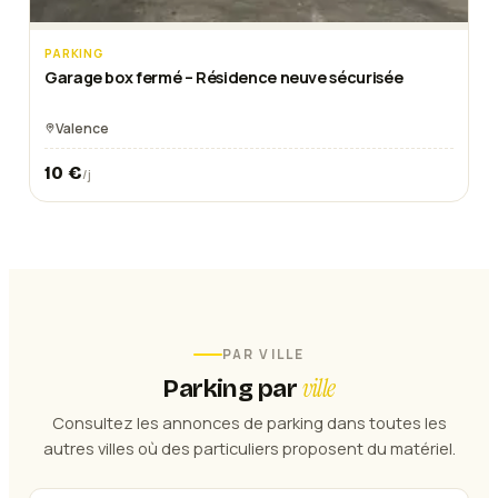
PARKING
Garage box fermé – Résidence neuve sécurisée
Valence
10
€
/j
PAR VILLE
ville
Parking
par
Consultez les annonces de
parking
dans toutes les
autres villes où des particuliers proposent du matériel.