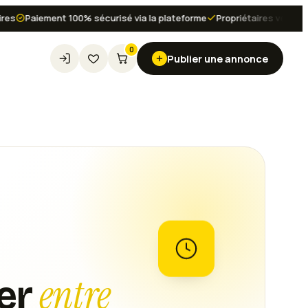
Paiement 100% sécurisé via la plateforme
Propriétaires vérifiés et av
0
Publier une annonce
entre
er