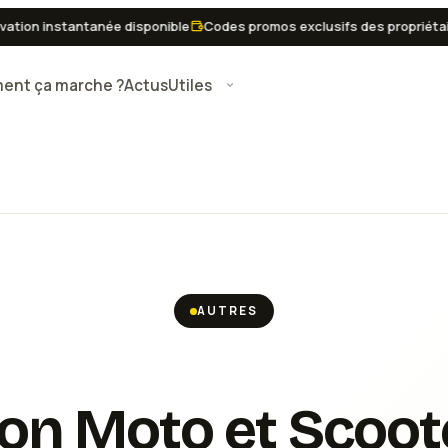
n instantanée disponible
Codes promos exclusifs des propriétaires
nt ça marche ?
Actus
Utiles
AUTRES
ion Moto et Scoot