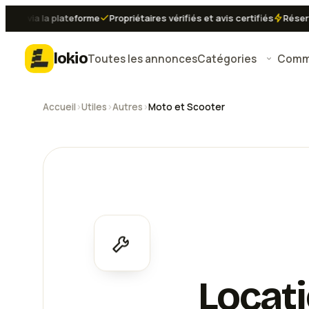
via la plateforme
Propriétaires vérifiés et avis certifiés
Réservatio
lokio
Toutes les annonces
Catégories
Comme
Accueil
›
Utiles
›
Autres
›
Moto et Scooter
Locat