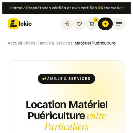
teforme
Propriétaires vérifiés et avis certifiés
Réservation instantan
0
lokio
Accueil
›
Utiles
›
Famille & Services
›
Matériel Puériculture
FAMILLE & SERVICES
Location Matériel
entre
Puériculture
Particuliers