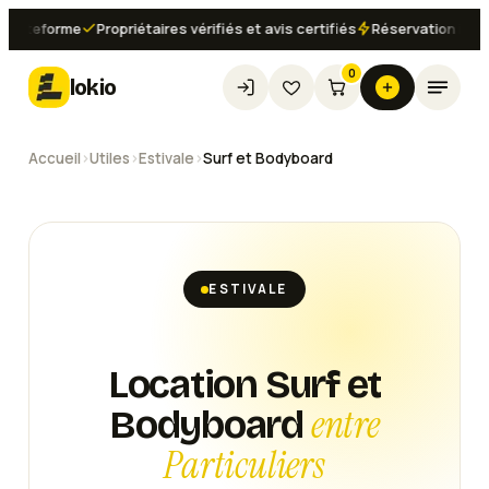
teforme
Propriétaires vérifiés et avis certifiés
Réservation instantan
0
lokio
Accueil
›
Utiles
›
Estivale
›
Surf et Bodyboard
ESTIVALE
Location Surf et
entre
Bodyboard
Particuliers