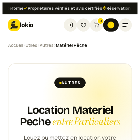
teforme
Propriétaires vérifiés et avis certifiés
Réservation instantan
0
lokio
Accueil
›
Utiles
›
Autres
›
Matériel Pêche
AUTRES
Location Materiel
entre Particuliers
Peche
Louez ou mettez en location votre