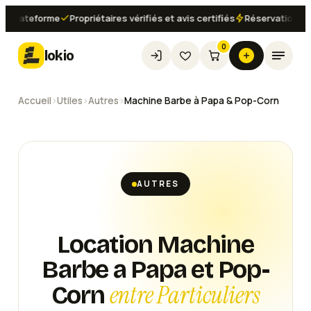
lateforme
Propriétaires vérifiés et avis certifiés
Réservation instan
0
lokio
Accueil
›
Utiles
›
Autres
›
Machine Barbe à Papa & Pop-Corn
AUTRES
Location Machine
Barbe a Papa et Pop-
entre Particuliers
Corn