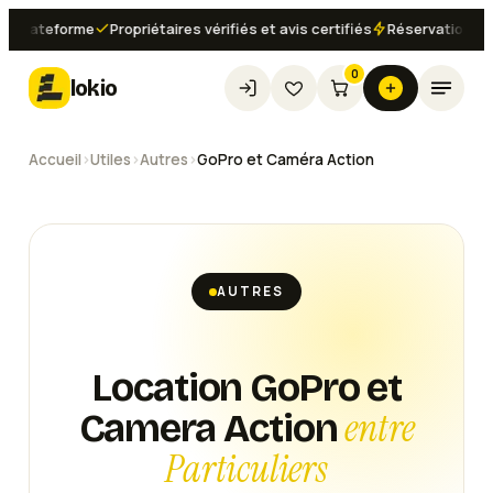
lateforme
Propriétaires vérifiés et avis certifiés
Réservation instan
0
lokio
Accueil
›
Utiles
›
Autres
›
GoPro et Caméra Action
AUTRES
Location GoPro et
entre
Camera Action
Particuliers