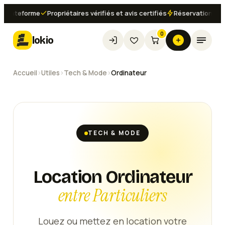
teforme
Propriétaires vérifiés et avis certifiés
Réservation instanta
0
lokio
Accueil
›
Utiles
›
Tech & Mode
›
Ordinateur
TECH & MODE
Location Ordinateur
entre Particuliers
Louez ou mettez en location votre