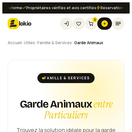
ateforme
Propriétaires vérifiés et avis certifiés
Réservation instanta
0
lokio
Accueil
›
Utiles
›
Famille & Services
›
Garde Animaux
FAMILLE & SERVICES
entre
Garde Animaux
Particuliers
Trouvez la solution idéale pour la garde