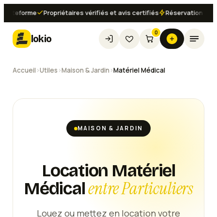
teforme
Propriétaires vérifiés et avis certifiés
Réservation instanta
0
lokio
Accueil
›
Utiles
›
Maison & Jardin
›
Matériel Médical
MAISON & JARDIN
Location Matériel
entre Particuliers
Médical
Louez ou mettez en location votre