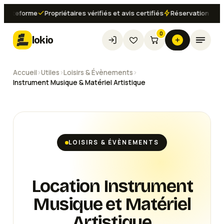
teforme
Propriétaires vérifiés et avis certifiés
Réservation instanta
0
lokio
Accueil
›
Utiles
›
Loisirs & Évènements
›
Instrument Musique & Matériel Artistique
LOISIRS & ÉVÈNEMENTS
Location Instrument
Musique et Matériel
Artistique