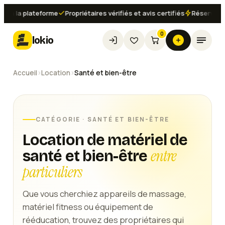
a la plateforme
Propriétaires vérifiés et avis certifiés
Réservation 
0
lokio
Accueil
›
Location
›
Santé et bien-être
CATÉGORIE ·
SANTÉ ET BIEN-ÊTRE
Location de matériel de
entre
santé et bien-être
particuliers
Que vous cherchiez appareils de massage,
matériel fitness ou équipement de
rééducation, trouvez des propriétaires qui