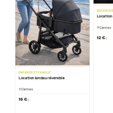
ENFANCE E
Location 
Cannes
12
€
/j
ENFANCE ET FAMILLE
Location landau réversible
Cannes
16
€
/j