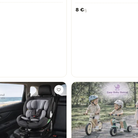
8
€
/j