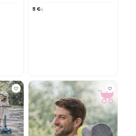
5
€
/j