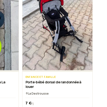
ENFANCE ET FAMILLE
à La
Porte-bébé dorsal de randonnée à
louer
La Destrousse
7
€
/j