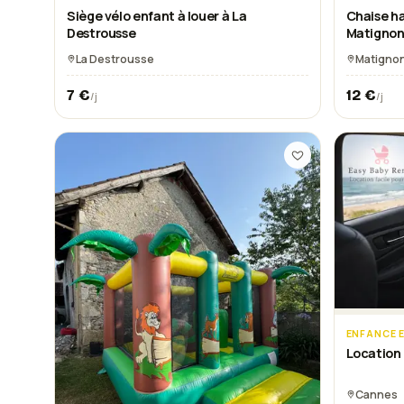
Siège vélo enfant à louer à La
Chaise ha
Destrousse
Matigno
La Destrousse
Matigno
7
€
12
€
/j
/j
ENFANCE E
Location 
Cannes