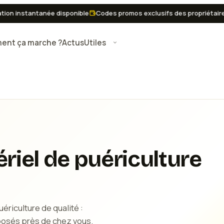
tanée disponible
Codes promos exclusifs des propriétaires
Paiemen
nt ça marche ?
Actus
Utiles
riel de puériculture
ériculture de qualité :
oposés près de chez vous.