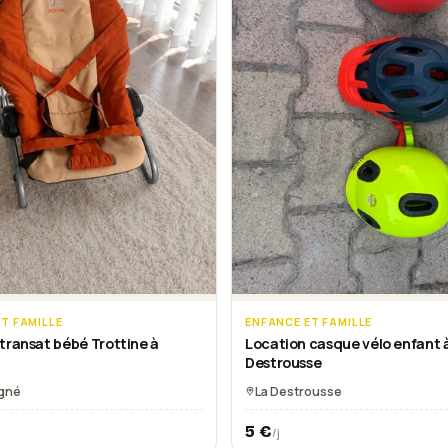
T FAMILLE
ENFANCE ET FAMILLE
transat bébé Trottine à
Location casque vélo enfant 
Destrousse
igné
La Destrousse
5
€
/j