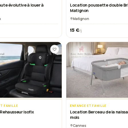
ute évolutive à louer à
Location poussette double Br
n
Matignon
n
Matignon
15
€
/j
T FAMILLE
ENFANCE ET FAMILLE
Rehausseur isofix
Location Berceau de la naissa
mois
Cannes