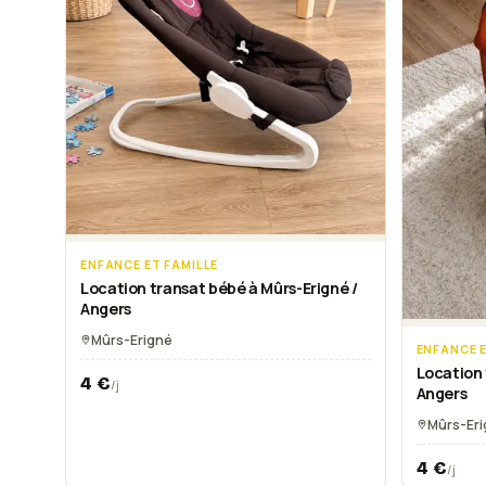
ENFANCE ET FAMILLE
Location transat bébé à Mûrs-Erigné /
Angers
Mûrs-Erigné
ENFANCE E
Location 
4
€
/j
Angers
Mûrs-Er
4
€
/j