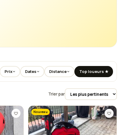
Prix
Dates
Distance
Top loueurs ★
Trier par
Nouveau