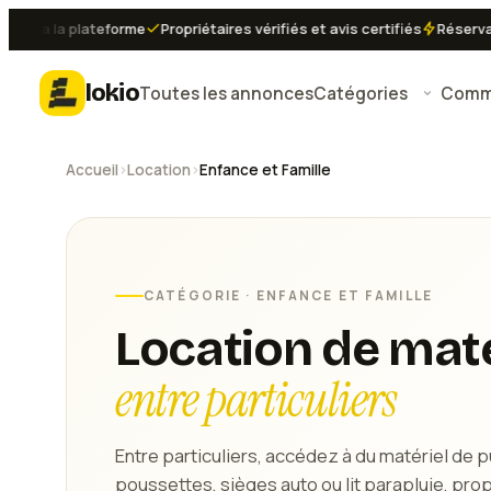
lateforme
Propriétaires vérifiés et avis certifiés
Réservation instan
lokio
Toutes les annonces
Catégories
Comme
Accueil
›
Location
›
Enfance et Famille
CATÉGORIE ·
ENFANCE ET FAMILLE
Location de maté
entre particuliers
Entre particuliers, accédez à du matériel de pu
poussettes, sièges auto ou lit parapluie, pr