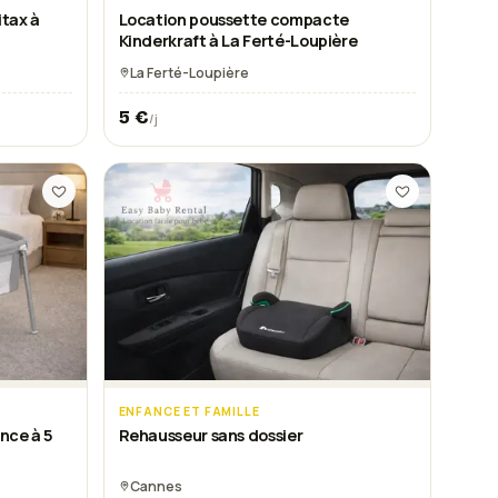
itax à
Location poussette compacte
Kinderkraft à La Ferté-Loupière
La Ferté-Loupière
5
€
/j
ENFANCE ET FAMILLE
nce à 5
Rehausseur sans dossier
Cannes