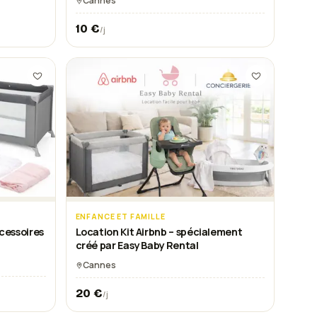
Cannes
10
€
/j
ENFANCE ET FAMILLE
ccessoires
Location Kit Airbnb – spécialement
créé par Easy Baby Rental
Cannes
20
€
/j