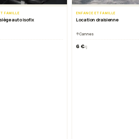
T FAMILLE
ENFANCE ET FAMILLE
siège auto isofix
Location draisienne
Cannes
6
€
/j