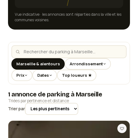
Vue indicative · les annonces sont réparties dans la ville et les
communes voisines.
Marseille & alentours
Arrondissement
Prix
Dates
Top loueurs ★
1 annonce de parking à Marseille
Triées par pertinence et distance
Trier par