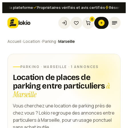
a la plateforme
Propriétaires vérifiés et avis certifiés
Réservation i
0
lokio
Accueil
›
Location
›
Parking
›
Marseille
PARKING
·
MARSEILLE
· 1 ANNONCES
Location de places de
à
parking entre particuliers
Marseille
Vous cherchez une location de parking près de
chez vous ? Lokio regroupe des annonces entre
particuliers à Marseille, pour un usage ponctuel
sans achat inutile.