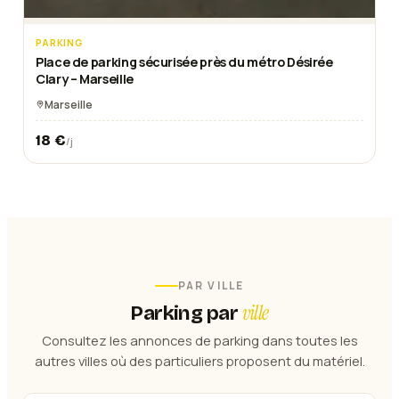
PARKING
Place de parking sécurisée près du métro Désirée
Clary – Marseille
Marseille
18
€
/j
PAR VILLE
ville
Parking
par
Consultez les annonces de
parking
dans toutes les
autres villes où des particuliers proposent du matériel.