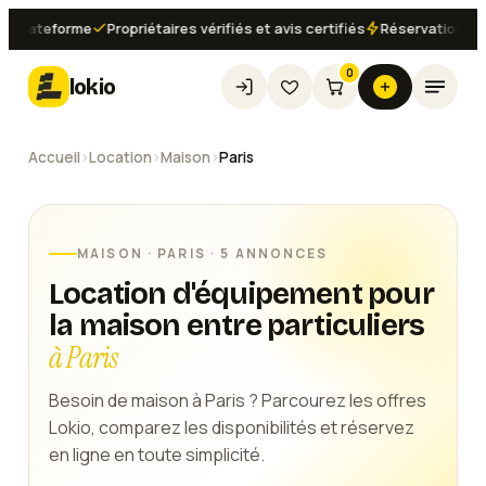
teforme
Propriétaires vérifiés et avis certifiés
Réservation instanta
0
lokio
Accueil
›
Location
›
Maison
›
Paris
MAISON
·
PARIS
· 5 ANNONCES
Location d'équipement pour
la maison entre particuliers
à Paris
Besoin de maison à Paris ? Parcourez les offres
Lokio, comparez les disponibilités et réservez
en ligne en toute simplicité.