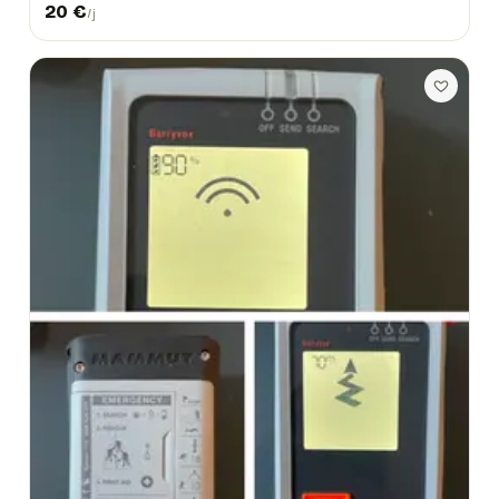
20
€
/j