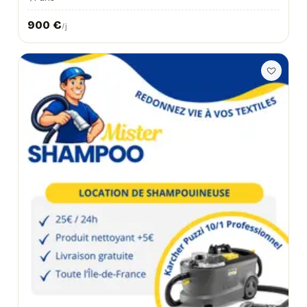
900
€
/j