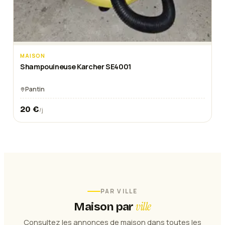
MAISON
Shampouineuse Karcher SE4001
Pantin
20
€
/j
PAR VILLE
ville
Maison
par
Consultez les annonces de
maison
dans toutes les