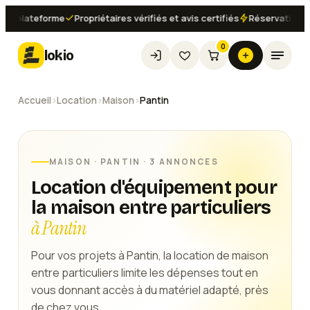
plateforme
Propriétaires vérifiés et avis certifiés
Réservation instan
0
lokio
Accueil
›
Location
›
Maison
›
Pantin
MAISON
·
PANTIN
· 3 ANNONCES
Location d'équipement pour
la maison entre particuliers
à Pantin
Pour vos projets à Pantin, la location de maison
entre particuliers limite les dépenses tout en
vous donnant accès à du matériel adapté, près
de chez vous.