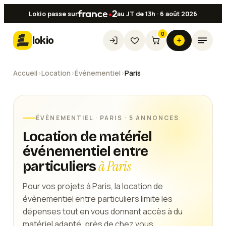
Lokio passe sur
au JT de 13h · 6 août 2026
0
lokio
Accueil
›
Location
›
Évènementiel
›
Paris
ÉVÈNEMENTIEL
·
PARIS
· 5 ANNONCES
Location de matériel
événementiel entre
à Paris
particuliers
Pour vos projets à Paris, la location de
évènementiel entre particuliers limite les
dépenses tout en vous donnant accès à du
matériel adapté, près de chez vous.