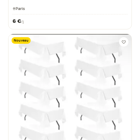
Paris
6
€
/j
Nouveau