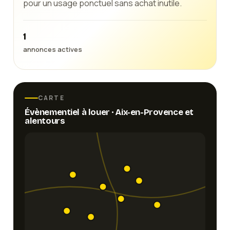
pour un usage ponctuel sans achat inutile.
1
annonces actives
CARTE
Évènementiel
à louer ·
Aix-en-Provence
et
alentours