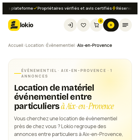
 la plateforme
Propriétaires vérifiés et avis certifiés
Réservation in
0
lokio
Accueil
›
Location
›
Évènementiel
›
Aix-en-Provence
ÉVÈNEMENTIEL
·
AIX-EN-PROVENCE
· 1
ANNONCES
Location de matériel
événementiel entre
à Aix-en-Provence
particuliers
Vous cherchez une location de évènementiel
près de chez vous ? Lokio regroupe des
annonces entre particuliers à Aix-en-Provence,