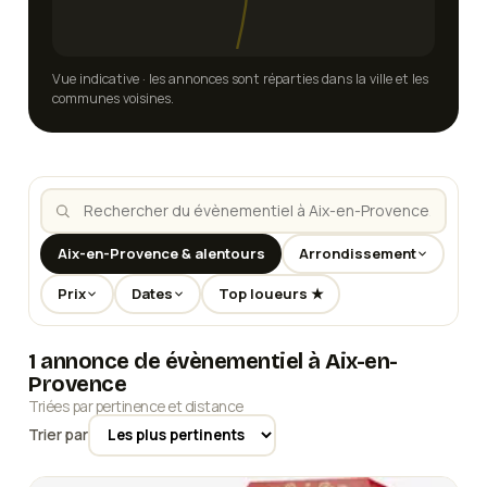
Vue indicative · les annonces sont réparties dans la ville et les
communes voisines.
Aix-en-Provence & alentours
Arrondissement
Prix
Dates
Top loueurs ★
1 annonce de évènementiel à Aix-en-
Provence
Triées par pertinence et distance
Trier par