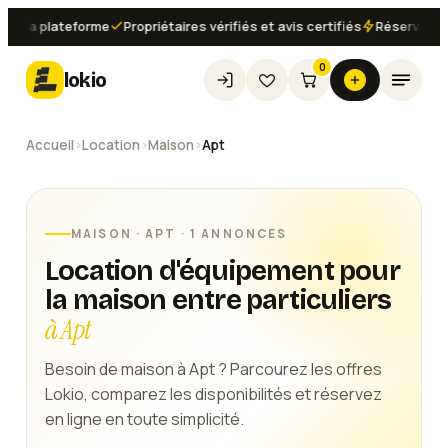
 la plateforme
Propriétaires vérifiés et avis certifiés
Réservation i
0
lokio
Accueil
›
Location
›
Maison
›
Apt
MAISON
·
APT
· 1 ANNONCES
Location d'équipement pour
la maison entre particuliers
à Apt
Besoin de maison à Apt ? Parcourez les offres
Lokio, comparez les disponibilités et réservez
en ligne en toute simplicité.