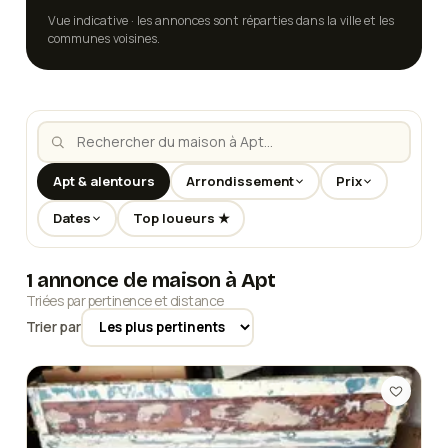
Vue indicative · les annonces sont réparties dans la ville et les
communes voisines.
Apt & alentours
Arrondissement
Prix
Dates
Top loueurs ★
1 annonce de maison à Apt
Triées par pertinence et distance
Trier par