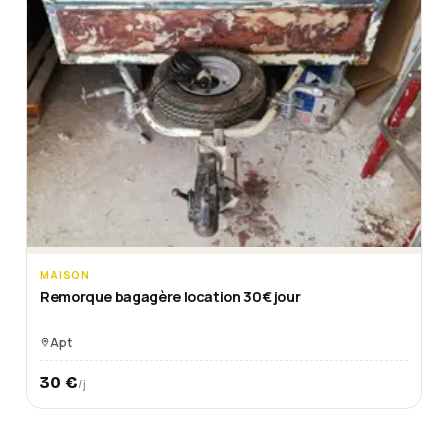
MAISON
Remorque bagagère location 30€ jour
Apt
30
€
/j