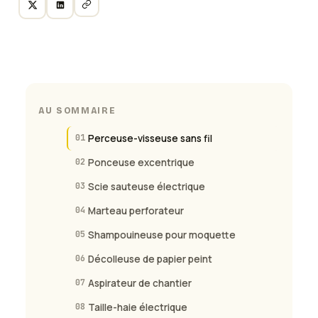
AU SOMMAIRE
01
Perceuse-visseuse sans fil
02
Ponceuse excentrique
03
Scie sauteuse électrique
04
Marteau perforateur
05
Shampouineuse pour moquette
06
Décolleuse de papier peint
07
Aspirateur de chantier
08
Taille-haie électrique