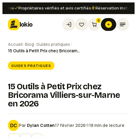
me
Propriétaires vérifiés et avis certifiés
Réservation instantanée d
0
lokio
Accueil
›
Blog
›
Guides pratiques
›
15 Outils à Petit Prix chez Bricorama Villiers-sur-Marne en 2026
GUIDES PRATIQUES
15 Outils à Petit Prix chez
Bricorama Villiers-sur-Marne
en 2026
Par
Dylan Cotten
17 février 2026
18
min de lecture