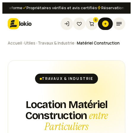
ateforme
Propriétaires vérifiés et avis certifiés
Réservation instanta
0
lokio
Accueil
›
Utiles
›
Travaux & Industrie
›
Matériel Construction
TRAVAUX & INDUSTRIE
Location Matériel
entre
Construction
Particuliers