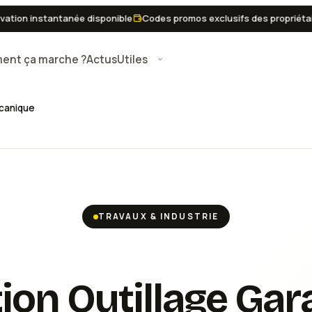
n instantanée disponible
Codes promos exclusifs des propriétaires
nt ça marche ?
Actus
Utiles
écanique
TRAVAUX & INDUSTRIE
ion Outillage Gar