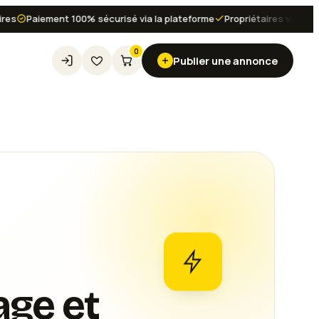
Paiement 100% sécurisé via la plateforme
Propriétaires vérifiés et av
0
Publier une annonce
age et