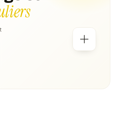
uliers
t