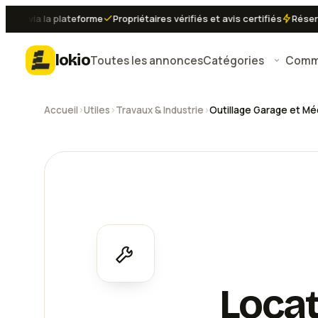
via la plateforme
Propriétaires vérifiés et avis certifiés
Réservatio
lokio
Toutes les annonces
Catégories
Comme
Accueil
›
Utiles
›
Travaux & Industrie
›
Outillage Garage et M
Locat