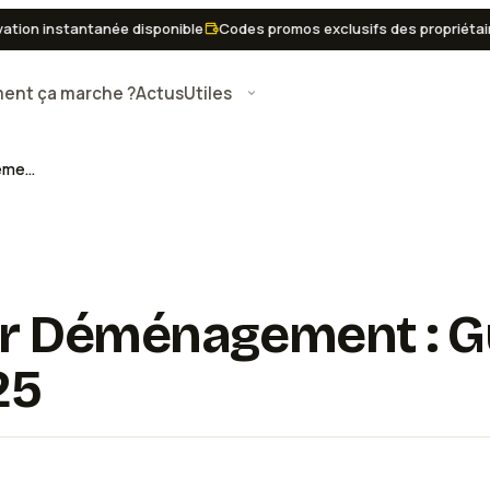
n instantanée disponible
Codes promos exclusifs des propriétaires
nt ça marche ?
Actus
Utiles
Monte Charge Pour Déménagement : Guide Pratique Pour Économiser en 2025
r Déménagement : Gu
25