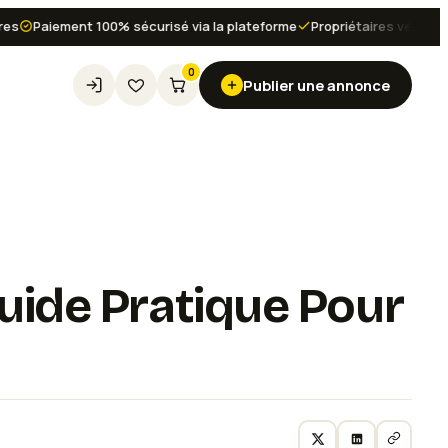
Paiement 100% sécurisé via la plateforme
Propriétaires vérifiés et av
0
Publier une annonce
ide Pratique Pour