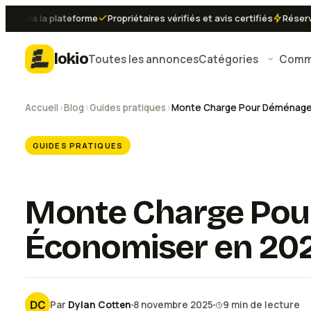
via la plateforme
Propriétaires vérifiés et avis certifiés
Réservatio
lokio
Toutes les annonces
Catégories
Comme
Accueil
›
Blog
›
Guides pratiques
›
GUIDES PRATIQUES
Monte Charge Pou
Économiser en 20
Par
Dylan Cotten
8 novembre 2025
9
min de lecture