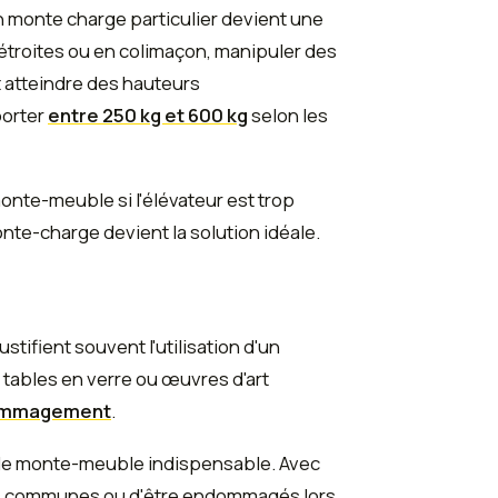
n monte charge particulier devient une
étroites ou en colimaçon, manipuler des
atteindre des hauteurs
porter
entre 250 kg et 600 kg
selon les
nte-meuble si l'élévateur est trop
onte-charge devient la solution idéale.
ifient souvent l'utilisation d'un
tables en verre ou œuvres d'art
ndommagement
.
end le monte-meuble indispensable. Avec
ties communes ou d'être endommagés lors