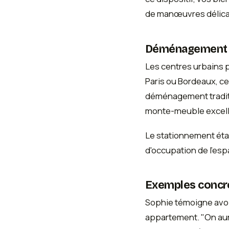
de manœuvres délicat
Déménagement e
Les centres urbains p
Paris ou Bordeaux, c
déménagement traditio
monte-meuble excell
Le stationnement éta
d'occupation de l'esp
Exemples concre
Sophie témoigne avoi
appartement. "On aura