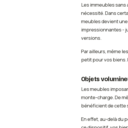
Les immeubles sans as
nécessité. Dans cert
meubles devient une
impressionnantes - j
versions.
Par ailleurs, même l
petit pour vos biens.
Objets volumine
Les meubles imposants
monte-charge. De mêm
bénéficient de cette 
En effet, au-delà du 
ce dispositif, vos b