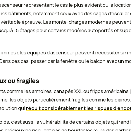
censeur représentent le cas le plus évident où la locatio
ains bâtiments, notamment ceux avec des cages d'escalier 
 véritable épreuve. Les monte-charges modernes peuvent 
usqu'à 15 étages pour certains modèles autoportés et sup
es immeubles équipés d'ascenseur peuvent nécessiter un mo
 Dans ces cas, passer par la fenêtre ou le balcon avec un m
ux ou fragiles
 comme les armoires, canapés XXL ou frigos américains just
e, les objets particulièrement fragiles comme les pianos, 
solution qui
réduit considérablement les risques d'e
poids, c'est aussi la vulnérabilité de certains objets qui r
iens précieux ne risquent pas de heurter les murs des par