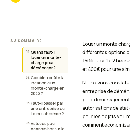
AU SOMMAIRE
Louer un monte charg
différentes options di
01
Quand faut-il
louer un monte-
150€ pour 1 à 2 heur
charge pour
déménager ?
et 400€ pour une sim
02
Combien coûte la
Nous avons constaté 
location d’un
monte-charge en
entreprise de déména
2025 ?
pour déménagement au m
03
Faut-il passer par
autorisations de stat
une entreprise ou
louer soi-même ?
pour les objets volum
04
Astuces pour
comment économiser 
économiser sur la