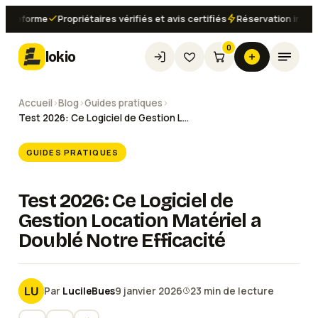
forme
Propriétaires vérifiés et avis certifiés
Réservation instantané
0
lokio
Accueil
›
Blog
›
Guides pratiques
›
Test 2026: Ce Logiciel de Gestion Location Matériel a Doublé Notre Efficacité
GUIDES PRATIQUES
Test 2026: Ce Logiciel de
Gestion Location Matériel a
Doublé Notre Efficacité
Par
LucileBues
9 janvier 2026
23
min de lecture