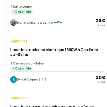
Saint-Loube
✓ Disponible
28
€
pierre emmanuel darnis
vérifié
/ jour
JARDINAGE
Nouveau
Location tondeuse électrique 1800W à Carrières-
sur-Seine
Carrières-sur-Seine
✓ Disponible
20
€
Sylvain Vigne
vérifié
/ jour
JARDINAGE
Location rouleau à aplanir – gazon et surfaces