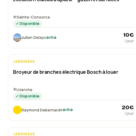
Sainte-Consorce
✓ Disponible
10
€
Julien Delay
vérifié
/ jour
JARDINAGE
Broyeur de branches électrique Bosch à louer
Uzerche
✓ Disponible
20
€
Raymond Debernard
vérifié
/ jour
JARDINAGE