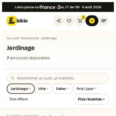
Lokio passe sur
au JT de 13h · 6 août 2026
0
lokio
Accueil
›
Recherche
›
Jardinage
Jardinage
7
annonce
s
disponible
s
Jardinage
Ville
Dates
Prix / jour
Plus récentes
Tout effacer