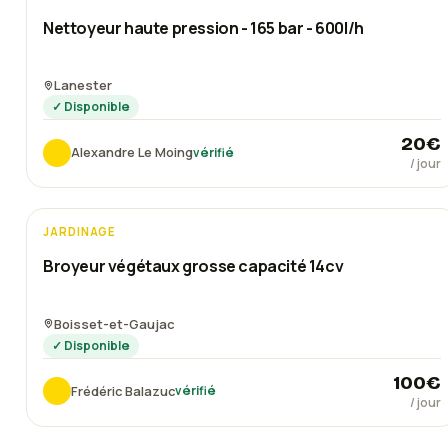
Nettoyeur haute pression - 165 bar - 600l/h
Lanester
✓ Disponible
20
€
Alexandre Le Moing
vérifié
/ jour
JARDINAGE
Broyeur végétaux grosse capacité 14cv
Boisset-et-Gaujac
✓ Disponible
100
€
Frédéric Balazuc
vérifié
/ jour