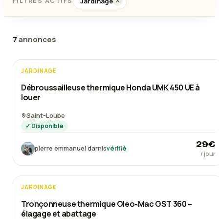
Jardinage
FILTRES ACTIFS
×
7
annonce
s
JARDINAGE
Nouveau
Débroussailleuse thermique Honda UMK 450 UE à
louer
Saint-Loube
✓ Disponible
29
€
pierre emmanuel darnis
vérifié
/ jour
JARDINAGE
Nouveau
Tronçonneuse thermique Oleo-Mac GST 360 –
élagage et abattage