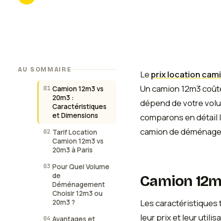
AU SOMMAIRE
Le
prix location cam
Un camion 12m3 coûte 
01
Camion 12m3 vs
20m3 :
dépend de votre volu
Caractéristiques
et Dimensions
comparons en détail le
camion de déménageme
02
Tarif Location
Camion 12m3 vs
20m3 à Paris
03
Pour Quel Volume
de
Camion 12m3
Déménagement
Choisir 12m3 ou
Les caractéristiques 
20m3 ?
leur prix et leur uti
04
Avantages et