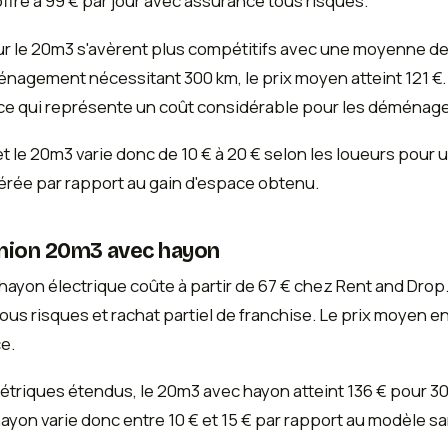
ffre à 99 € par jour avec assurance tous risques.
our le 20m3 s'avèrent plus compétitifs avec une moyenne de
nagement nécessitant 300 km, le prix moyen atteint 121 €. 
, ce qui représente un coût considérable pour les déména
et le 20m3 varie donc de 10 € à 20 € selon les loueurs pour 
érée par rapport au gain d'espace obtenu.
amion 20m3 avec hayon
ayon électrique coûte à partir de 67 € chez Rent and Drop. 
us risques et rachat partiel de franchise. Le prix moyen en 
e.
ométriques étendus, le 20m3 avec hayon atteint 136 € pour 3
yon varie donc entre 10 € et 15 € par rapport au modèle san