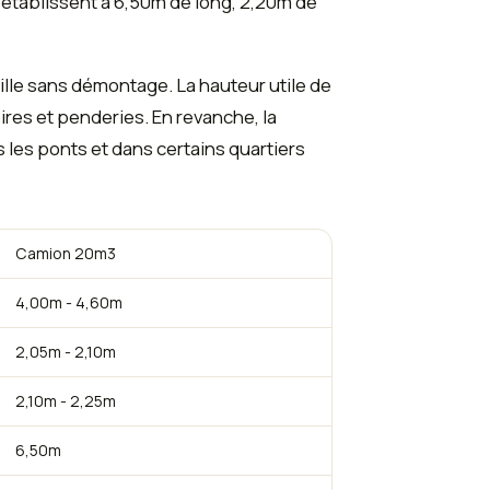
'établissent à 6,50m de long, 2,20m de
lle sans démontage. La hauteur utile de
ires et penderies. En revanche, la
 les ponts et dans certains quartiers
Camion 20m3
4,00m - 4,60m
2,05m - 2,10m
2,10m - 2,25m
6,50m