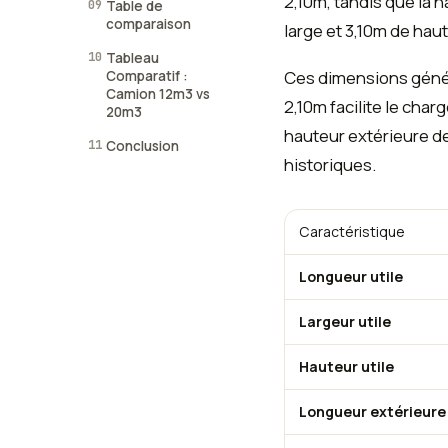
2,10m, tandis que la 
09
Table de
comparaison
large et 3,10m de haut
10
Tableau
Ces dimensions génér
Comparatif :
Camion 12m3 vs
2,10m facilite le cha
20m3
hauteur extérieure de
11
Conclusion
historiques.
Caractéristique
Longueur utile
Largeur utile
Hauteur utile
Longueur extérieure