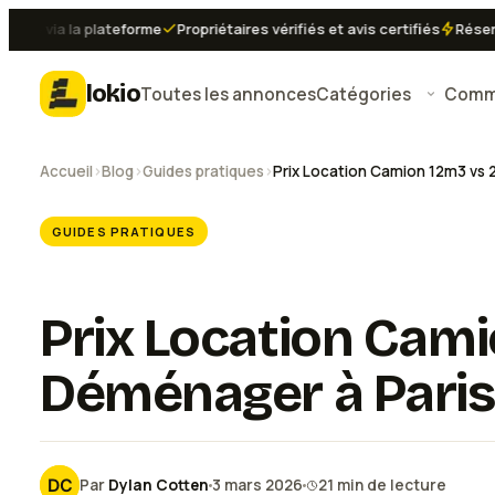
 via la plateforme
Propriétaires vérifiés et avis certifiés
Réservatio
lokio
Toutes les annonces
Catégories
Comme
Accueil
›
Blog
›
Guides pratiques
›
GUIDES PRATIQUES
Prix Location Cami
Déménager à Paris
Par
Dylan Cotten
3 mars 2026
21
min de lecture