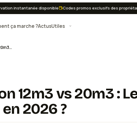
n instantanée disponible
Codes promos exclusifs des propriétaires
nt ça marche ?
Actus
Utiles
Prix Location Camion 12m3 vs 20m3 : Lequel Choisir Pour Déménager à Paris en 2026 ?
on 12m3 vs 20m3 : Le
 en 2026 ?