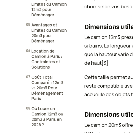
Limites du Camion
choix selon vos besoi
12m3 pour
Déménager
05
Avantages et
Dimensions util
Limites du Camion
20m3 pour
Le camion 12m3 prés
Déménager
urbains. La longueur 
06
Location de
que la hauteur varie 
Camion à Paris :
Contraintes et
de haut[3].
Solutions
Cette taille permet a
07
Coût Total
Comparé : 12m3
reste compatible avec 
vs 20m3 Pour
Déménagement
accueille des objets
Paris
08
Où Louer un
Dimensions util
Camion 12m3 ou
20m3 à Paris en
Le camion 20m3 offre
2026 ?