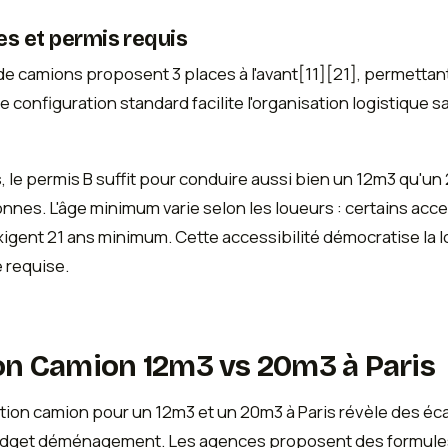
s et permis requis
e camions proposent 3 places à l'avant[11][21], permettan
onfiguration standard facilite l'organisation logistique s
 le permis B suffit pour conduire aussi bien un 12m3 qu'un
 tonnes. L'âge minimum varie selon les loueurs : certains ac
exigent 21 ans minimum. Cette accessibilité démocratise l
e requise.
ion Camion 12m3 vs 20m3 à Paris
ation camion pour un 12m3 et un 20m3 à Paris révèle des écar
udget déménagement. Les agences proposent des formules 