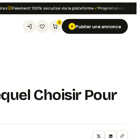
Paiement 100% sécurisé via la plateforme
Propriétaires vérifiés et a
0
Publier une annonce
quel Choisir Pour