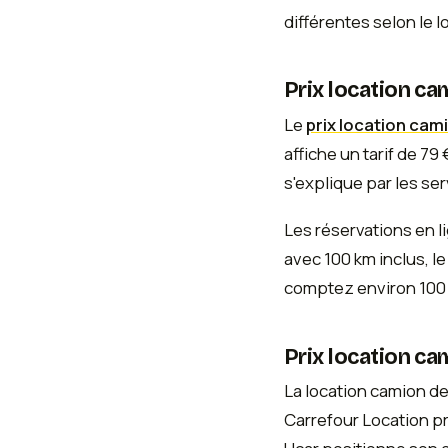
différentes selon le l
Prix location c
Le
prix location cam
affiche un tarif de 79
s'explique par les se
Les réservations en l
avec 100 km inclus, l
comptez environ 100 €
Prix location c
La location camion d
Carrefour Location pr