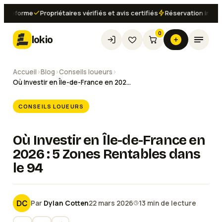
forme
Propriétaires vérifiés et avis certifiés
Réservation instantané
0
lokio
Accueil
›
Blog
›
Conseils loueurs
›
Où Investir en Île-de-France en 2026 : 5 Zones Rentables dans le 94
CONSEILS LOUEURS
Où Investir en Île-de-France en
2026 : 5 Zones Rentables dans
le 94
Par
Dylan Cotten
22 mars 2026
13
min de lecture