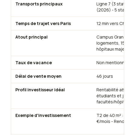
Transports principaux
Ligne 7 (3 stations)
(2026) - 5 stations
Temps de trajet vers Paris
12 min vers Châtele
Atout principal
Campus Grand Parc
logements, 150 000
hôpitaux majeurs, p
Taux de vacance
Non mentionné
Délai de vente moyen
46 jours
Profil investisseur idéal
Rentabilité attract
étudiants et jeune
facultés/hôpitaux
Exemple d'investissement
T2 de 40 m² : 204 
€/mois - Rendeme