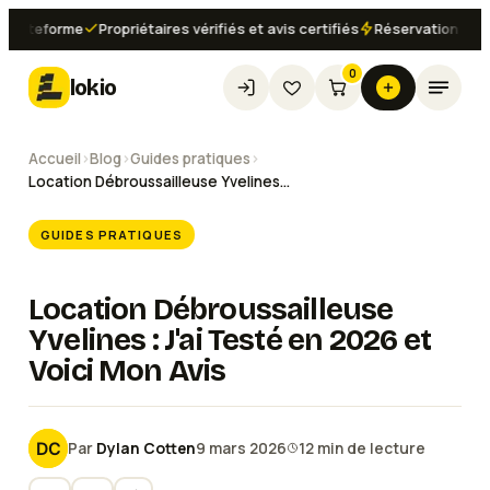
teforme
Propriétaires vérifiés et avis certifiés
Réservation instantan
0
lokio
Accueil
›
Blog
›
Guides pratiques
›
Location Débroussailleuse Yvelines : J'ai Testé en 2026 et Voici Mon Avis
GUIDES PRATIQUES
Location Débroussailleuse
Yvelines : J'ai Testé en 2026 et
Voici Mon Avis
Par
Dylan Cotten
9 mars 2026
12
min de lecture