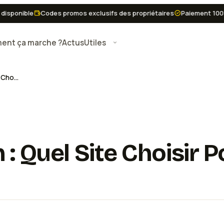
onible
Codes promos exclusifs des propriétaires
Paiement 100% séc
nt ça marche ?
Actus
Utiles
Lokio vs LeBonCoin : Quel Site Choisir Pour Louer Vos Outils en 2026 ?
 : Quel Site Choisir 