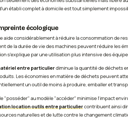
non seulement des économies substantielles mais libère aus
'un établi complet à domicile est tout simplement impossi
empreinte écologique
e aide considérablement à réduire la consommation de re
ent de la durée de vie des machines peuvent réduire les émi
tion s'explique par une utilisation plus intensive des équi
atériel entre particulier
diminue la quantité de déchets 
produits. Les économies en matière de déchets peuvent atte
ntiellement un outil de moins à produire, emballer et transp
 "posséder" au modèle "accéder" minimise l'impact enviro
ation location outils entre particulier
contribuent ainsi di
ources naturelles et de lutte contre le changement climat