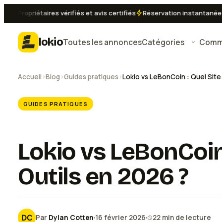
Propriétaires vérifiés et avis certifiés
Réservation instantanée disp
lokio
Toutes les annonces
Catégories
Comme
Accueil
›
Blog
›
Guides pratiques
›
GUIDES PRATIQUES
Lokio vs LeBonCoin
Outils en 2026 ?
Par
Dylan Cotten
16 février 2026
22
min de lecture