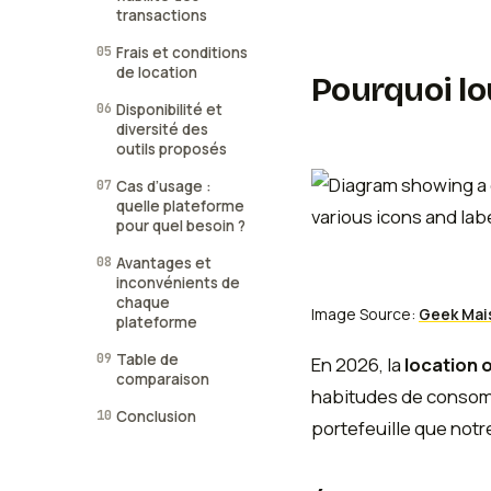
transactions
05
Frais et conditions
de location
Pourquoi lou
06
Disponibilité et
diversité des
outils proposés
07
Cas d’usage :
quelle plateforme
pour quel besoin ?
08
Avantages et
inconvénients de
chaque
Image Source:
Geek Mai
plateforme
09
Table de
En 2026, la
location o
comparaison
habitudes de consomm
10
Conclusion
portefeuille que not