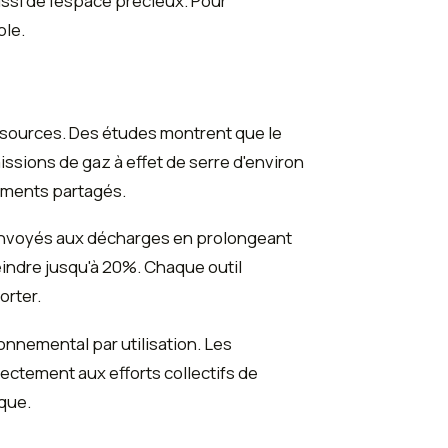
si de l'espace précieux. Pour
ble.
ssources. Des études montrent que le
ssions de gaz à effet de serre d'environ
pements partagés.
envoyés aux décharges en prolongeant
indre jusqu'à 20%. Chaque outil
orter.
nnemental par utilisation. Les
rectement aux efforts collectifs de
ique.