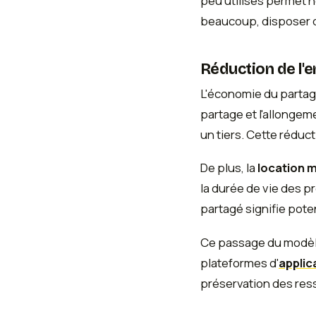
peu utilisés permet 
beaucoup, disposer d
Réduction de l'
L'économie du partag
partage et l'allongem
un tiers. Cette réduc
De plus, la
location m
la durée de vie des 
partagé signifie pote
Ce passage du modèle
plateformes d'
applic
préservation des ress