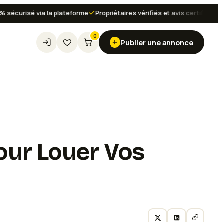
urisé via la plateforme
Propriétaires vérifiés et avis certifiés
Réser
0
Publier une annonce
Pour Louer Vos