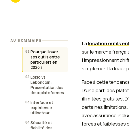
AU SOMMAIRE
La
location outils en
sur le marché françai
01
Pourquoi louer
ses outils entre
l'impressionnant chif
particuliers en
2026 ?
simplement la louer 
02
Lokio vs
Face à cette tendance
Leboncoin :
Présentation des
D'une part, des plat
deux plateformes
illimitées gratuites.
03
Interface et
certaines limitation
expérience
utilisateur
avec assurance inclus
04
Sécurité et
forces et faiblesses d
fiabilité des