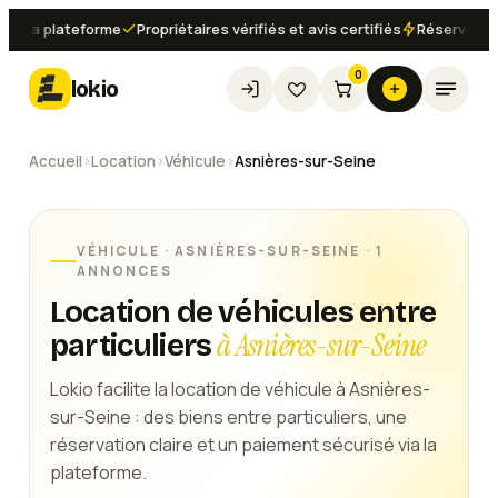
 la plateforme
Propriétaires vérifiés et avis certifiés
Réservation i
0
lokio
Accueil
›
Location
›
Véhicule
›
Asnières-sur-Seine
VÉHICULE
·
ASNIÈRES-SUR-SEINE
· 1
ANNONCES
Location de véhicules entre
à Asnières-sur-Seine
particuliers
Lokio facilite la location de véhicule à Asnières-
sur-Seine : des biens entre particuliers, une
réservation claire et un paiement sécurisé via la
plateforme.