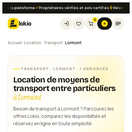
ia la plateforme
Propriétaires vérifiés et avis certifiés
Réservation 
0
lokio
Accueil
›
Location
›
Transport
›
Lormont
TRANSPORT
·
LORMONT
· 1 ANNONCES
Location de moyens de
transport entre particuliers
à Lormont
Besoin de transport à Lormont ? Parcourez les
offres Lokio, comparez les disponibilités et
réservez en ligne en toute simplicité.