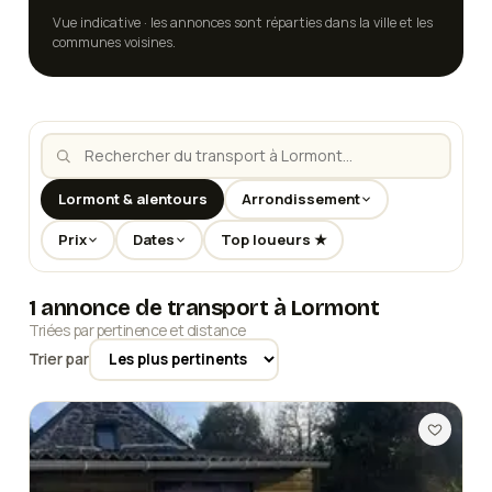
Vue indicative · les annonces sont réparties dans la ville et les
communes voisines.
Lormont & alentours
Arrondissement
Prix
Dates
Top loueurs ★
1 annonce de transport à Lormont
Triées par pertinence et distance
Trier par