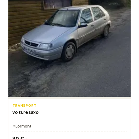
TRANSPORT
voiture saxo
Lormont
30
€
/j