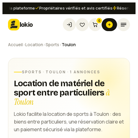
 la plateforme
Propriétaires vérifiés et avis certifiés
Réservation i
0
lokio
Accueil
›
Location
›
Sports
›
Toulon
SPORTS
·
TOULON
· 1 ANNONCES
Location de matériel de
à
sport entre particuliers
Toulon
Lokio facilite la location de sports à Toulon : des
biens entre particuliers, une réservation claire et
un paiement sécurisé via la plateforme.