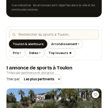
Vue indicative · les annonces sont réparties dans la ville et les
communes voisines.
Toulon & alentours
Arrondissement
Prix
Dates
Top loueurs ★
1 annonce de sports à Toulon
Triées par pertinence et distance
Trier par