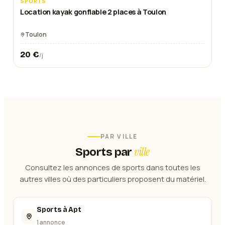
SPORTS
Location kayak gonflable 2 places à Toulon
Toulon
20
€
/j
PAR VILLE
ville
Sports
par
Consultez les annonces de
sports
dans toutes les
autres villes où des particuliers proposent du matériel.
Sports à Apt
1 annonce