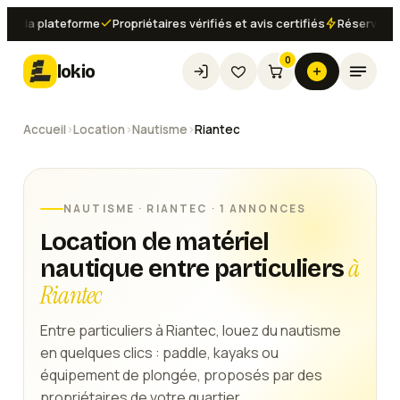
a la plateforme
Propriétaires vérifiés et avis certifiés
Réservation i
0
lokio
Accueil
›
Location
›
Nautisme
›
Riantec
NAUTISME
·
RIANTEC
· 1 ANNONCES
Location de matériel
à
nautique entre particuliers
Riantec
Entre particuliers à Riantec, louez du nautisme
en quelques clics : paddle, kayaks ou
équipement de plongée, proposés par des
propriétaires de votre quartier.