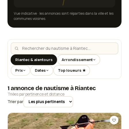
Vue indicative · les annonces sont réparties dans la ville et les
communes voisines.
Riantec & alentours
Arrondissement
Prix
Dates
Top loueurs ★
1 annonce de nautisme à Riantec
Triées par pertinence et distance
Trier par