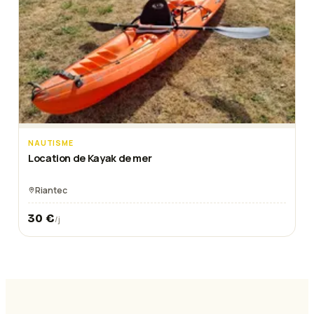
NAUTISME
Location de Kayak de mer
Riantec
30
€
/j