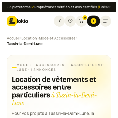
a la plateforme
Propriétaires vérifiés et avis certifiés
Réservation 
0
lokio
Accueil
›
Location
›
Mode et Accessoires
›
Tassin-la-Demi-Lune
MODE ET ACCESSOIRES
·
TASSIN-LA-DEMI-
LUNE
· 1 ANNONCES
Location de vêtements et
accessoires entre
à Tassin-la-Demi-
particuliers
Lune
Pour vos projets à Tassin-la-Demi-Lune, la