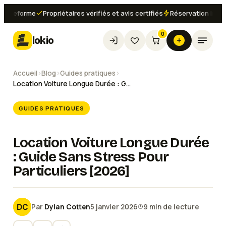
forme
Propriétaires vérifiés et avis certifiés
Réservation instantané
0
lokio
Accueil
›
Blog
›
Guides pratiques
›
Location Voiture Longue Durée : Guide Sans Stress Pour Particuliers [2026]
GUIDES PRATIQUES
Location Voiture Longue Durée
: Guide Sans Stress Pour
Particuliers [2026]
Par
Dylan Cotten
5 janvier 2026
9
min de lecture