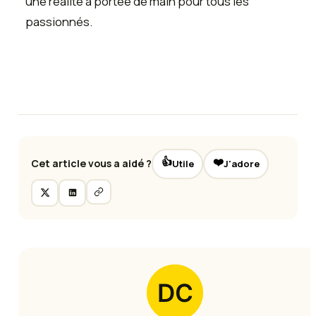
une réalité à portée de main pour tous les
passionnés.
👍
❤️
Cet article vous a aidé ?
Utile
J'adore