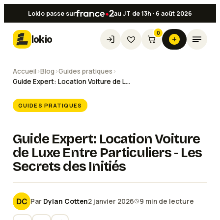
Lokio passe sur
au JT de 13h · 6 août 2026
0
lokio
Accueil
›
Blog
›
Guides pratiques
›
Guide Expert: Location Voiture de Luxe Entre Particuliers - Les Secrets des Initiés
GUIDES PRATIQUES
Guide Expert: Location Voiture
de Luxe Entre Particuliers - Les
Secrets des Initiés
Par
Dylan Cotten
2 janvier 2026
9
min de lecture