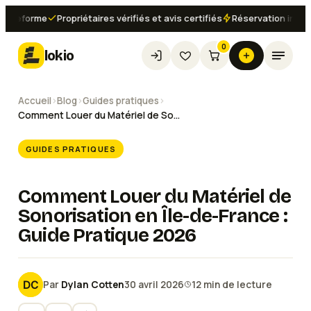
forme
Propriétaires vérifiés et avis certifiés
Réservation instantané
0
lokio
Accueil
›
Blog
›
Guides pratiques
›
Comment Louer du Matériel de Sonorisation en Île-de-France : Guide Pratique 2026
GUIDES PRATIQUES
Comment Louer du Matériel de
Sonorisation en Île-de-France :
Guide Pratique 2026
Par
Dylan Cotten
30 avril 2026
12
min de lecture