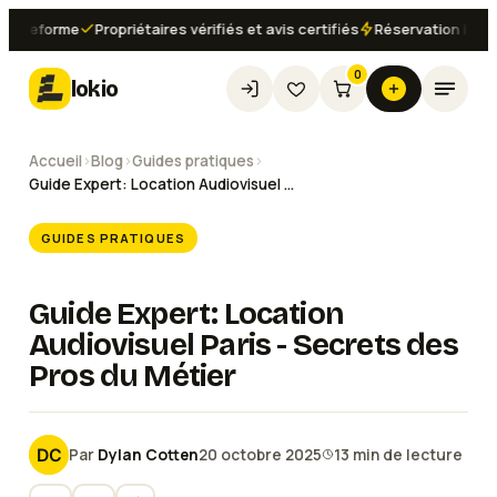
teforme
Propriétaires vérifiés et avis certifiés
Réservation instanta
0
lokio
Accueil
›
Blog
›
Guides pratiques
›
Guide Expert: Location Audiovisuel Paris - Secrets des Pros du Métier
GUIDES PRATIQUES
Guide Expert: Location
Audiovisuel Paris - Secrets des
Pros du Métier
Par
Dylan Cotten
20 octobre 2025
13
min de lecture