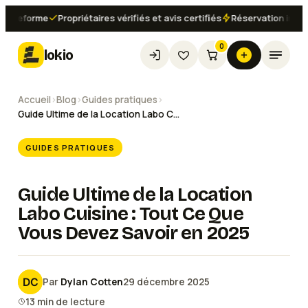
eforme
Propriétaires vérifiés et avis certifiés
Réservation instantané
0
lokio
Accueil
›
Blog
›
Guides pratiques
›
Guide Ultime de la Location Labo Cuisine : Tout Ce Que Vous Devez Savoir en 2025
GUIDES PRATIQUES
Guide Ultime de la Location
Labo Cuisine : Tout Ce Que
Vous Devez Savoir en 2025
Par
Dylan Cotten
29 décembre 2025
13
min de lecture