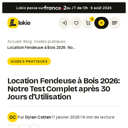
Lokio passe sur
au JT de 13h · 6 août 2026
0
lokio
Accueil
›
Blog
›
Guides pratiques
›
Location Fendeuse à Bois 2026: Notre Test Complet après 30 Jours d'Utilisation
GUIDES PRATIQUES
Location Fendeuse à Bois 2026:
Notre Test Complet après 30
Jours d'Utilisation
Par
Dylan Cotten
17 janvier 2026
6
min de lecture