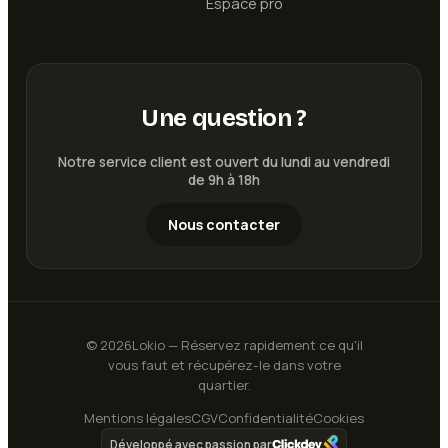
Espace pro
Une question ?
Notre service client est ouvert du lundi au vendredi
de 9h à 18h
Nous contacter
©
2026
Lokio — Réservez rapidement ce qu'il
vous faut et récupérez-le dans votre
quartier.
Mentions légales
CGV
Confidentialité
Cookies
Publier une annonce
Développé avec passion par