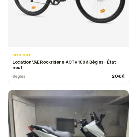
VÉHICULE
Location VAE Rockrider e-ACTV 100 à Bègles – État
neuf
20
€/j
Bègles