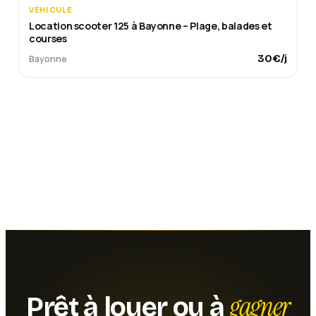
VÉHICULE
Location scooter 125 à Bayonne – Plage, balades et
courses
30
€/j
Bayonne
gagner
Prêt à louer ou à