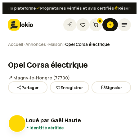
ia la plateforme
Propriétaires vérifiés et avis certifiés
Réservation
0
lokio
Accueil
›
Annonces
›
Maison
›
Opel Corsa électrique
Opel Corsa électrique
📍
Magny-le-Hongre
(
77700
)
Partager
Enregistrer
Signaler
Loué par
Gaël Haute
Identité vérifiée