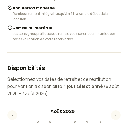
Annulation modérée
Remboursement intégral jusqu'à 48 h avant le début de la
location.
Remise du matériel
Les consignes pratiques de remise vous seront communiquées
après validation de votre réservation.
Disponibilités
Sélectionnez vos dates de retrait et de restitution
pour vérifier la disponibilité.
1
jour
sélectionné
(
6 août
2026
–
7 août 2026
)
Août 2026
‹
›
L
M
M
J
V
S
D