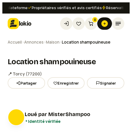
plateforme
Propriétaires vérifiés et avis certifiés
Réservation insta
0
lokio
Accueil
›
Annonces
›
Maison
›
Location shampouineuse
Location shampouineuse
📍
Torcy
(
77200
)
Partager
Enregistrer
Signaler
Voir les
2
photos
Loué par
MisterShampoo
Identité vérifiée