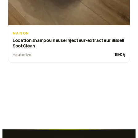
MAISON
Location shampouineuse injecteur-extracteur Bissell
SpotClean
15
€/j
Hauterive