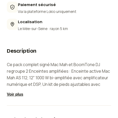
Paiement sécurisé
Via la plateforme Lokio uniquement
Localisation
Le Mée-sur-Seine
· rayon 5 km
Description
Ce pack complet signé Mac Mah et BoomTone DJ
regroupe 2 Enceintes amplifiées : Enceinte active Mac
Mah AS 112, 12" 1000 W bi-amplifiée avec amplificateur
numérique et DSP, Un kit de pieds ajustables avec
housse de transport. Les enceintes, connues en
Voir plus
plastique moul, offrent une restitution sonore
puissante et précise grâce leur amplification Class D et
leur DSP intégré, permettant une configuration simple
et rapide. Les pieds robustes assurent stabilité et