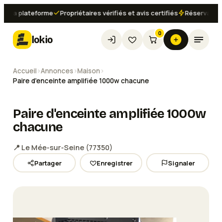
 la plateforme
Propriétaires vérifiés et avis certifiés
Réservation i
0
lokio
Accueil
›
Annonces
›
Maison
›
Paire d'enceinte amplifiée 1000w chacune
Paire d'enceinte amplifiée 1000w
chacune
📍
Le Mée-sur-Seine
(
77350
)
Partager
Enregistrer
Signaler