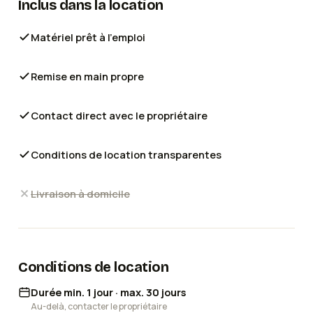
Inclus dans la location
adaptabilité. Idéal pour vos prestations live, DJ ou
événements professionnels.
Matériel prêt à l'emploi
Remise en main propre
Contact direct avec le propriétaire
Conditions de location transparentes
Livraison à domicile
Conditions de location
Durée min. 1 jour · max. 30 jours
Au-delà, contacter le propriétaire