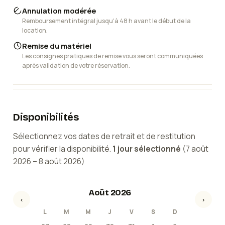
Annulation modérée
Remboursement intégral jusqu'à 48 h avant le début de la
location.
Remise du matériel
Les consignes pratiques de remise vous seront communiquées
après validation de votre réservation.
Disponibilités
Sélectionnez vos dates de retrait et de restitution
pour vérifier la disponibilité.
1
jour
sélectionné
(
7 août
2026
–
8 août 2026
)
Août 2026
‹
›
L
M
M
J
V
S
D