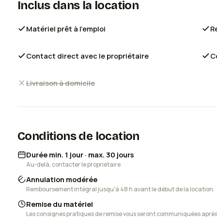
Inclus dans la location
Charge de 0 a 100% en une heure
Mode économie d'énergie
Matériel prêt à l'emploi
R
1 journée: 30€
2 jours: 55€
Contact direct avec le propriétaire
C
5 jours: 110€
7 jours: 140€
14 jours: 240€
Livraison à domicile
1 mois: 450€
Conditions de location
Durée min. 1 jour · max. 30 jours
Au-delà, contacter le propriétaire
Annulation modérée
Remboursement intégral jusqu'à 48 h avant le début de la location.
Remise du matériel
Les consignes pratiques de remise vous seront communiquées après v