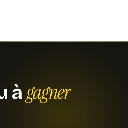
gagner
ou à