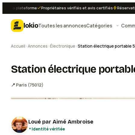
 la plateforme
Propriétaires vérifiés et avis certifiés
Réservation i
lokio
Toutes les annonces
Catégories
Comme
Accueil
›
Annonces
›
Électronique
›
Station électrique portable
Station électrique porta
📍
Paris
(
75012
)
Loué par
Aimé Ambroise
Identité vérifiée