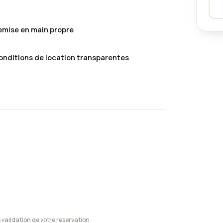
emise en main propre
onditions de location transparentes
alidation de votre réservation.