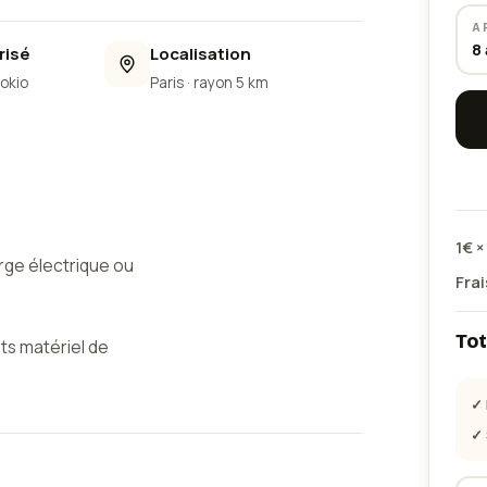
A
8
risé
Localisation
Lokio
Paris
· rayon 5 km
1
€ ×
rge électrique ou
Frai
Tot
ts matériel de
areils simultanément:
✓ 
réfrigérateiur
✓ 