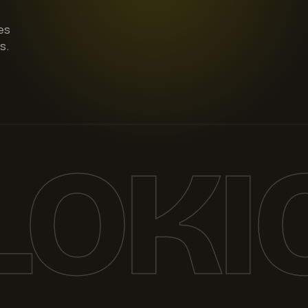
es
s.
LOKI