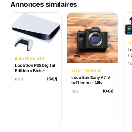
Annonces similaires
É
L
HE
ÉLECTRONIQUE
ac
To
Location PS5 Digital
T
Edition à Blois –
ÉLECTRONIQUE
câbles et manette
Location Sony A7 IV
15
€/j
Blois
inclus
boîtier nu – Ailly
10
€/j
Ailly