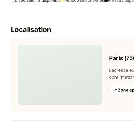
Disponible
Indisponible
Période sélectionnée
Arrivée / dépa
Localisation
Paris
(
75
L'adresse e
confirmation
📍 Zone a