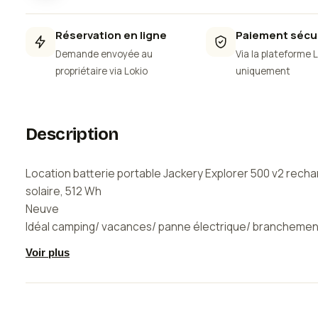
Réservation en ligne
Paiement sécu
Demande envoyée au
Via la plateforme 
propriétaire via Lokio
uniquement
Description
Location batterie portable Jackery Explorer 500 v2 recha
solaire, 512 Wh
Neuve
Idéal camping/ vacances/ panne électrique/ branchemen
musique
Voir plus
Equipée e 6 ports de sortir, peut alimenter plusieurs app
téléphones, ordinateurs portables, lampes e camping ou 
portable (jusqu'à 500W au total)
poids: 5,7 kgs