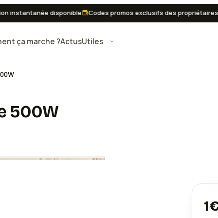
nstantanée disponible
Codes promos exclusifs des propriétaires
Pa
nt ça marche ?
Actus
Utiles
 500W
ble 500W
1