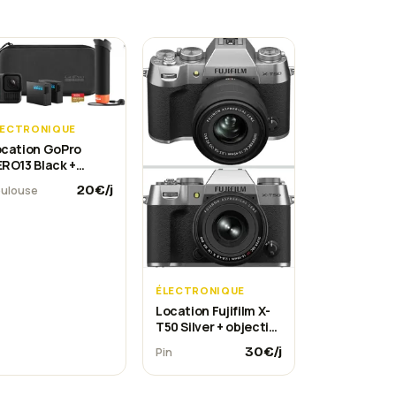
LECTRONIQUE
ocation GoPro
RO13 Black +
cessoires à
20
€/j
ulouse
oulouse
ÉLECTRONIQUE
Location Fujifilm X-
T50 Silver + objectif
15-45 mm à Pin
30
€/j
Pin