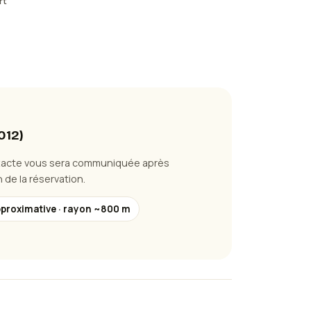
rt
012
)
xacte vous sera communiquée après
 de la réservation.
pproximative · rayon ~800 m