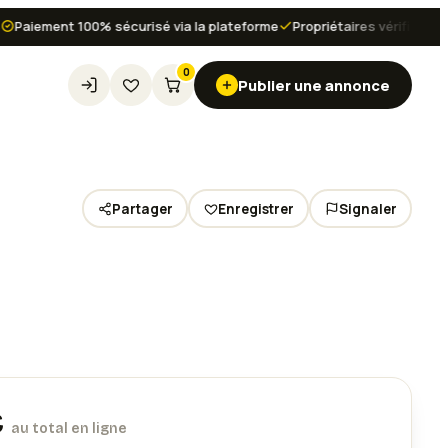
iement 100% sécurisé via la plateforme
Propriétaires vérifiés et avis 
0
Publier une annonce
Partager
Enregistrer
Signaler
Voir les
4
photos
€
au total en ligne