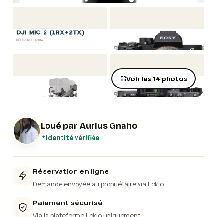
Voir les
14
photos
Loué par
Aurlus Gnaho
Identité vérifiée
Réservation en ligne
Demande envoyée au propriétaire via Lokio
Paiement sécurisé
Via la plateforme Lokio uniquement