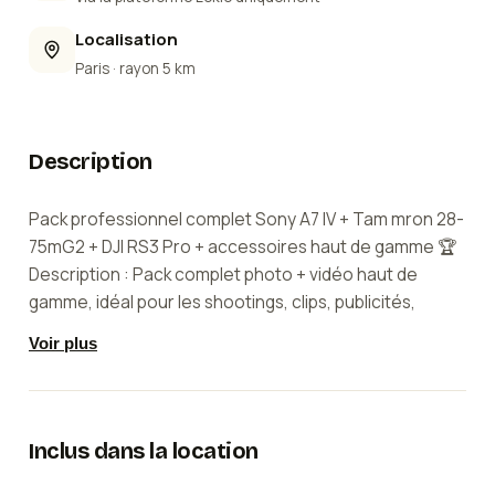
Localisation
Paris
· rayon 5 km
Description
Pack professionnel complet Sony A7 IV + Tam mron 28-
75mG2 + DJI RS3 Pro + accessoires haut de gamme 🏆
Description : Pack complet photo + vidéo haut de
gamme, idéal pour les shootings, clips, publicités,
mariages, documentaires, vlogs ou courts-métrages
Voir plus
professionnels à Paris. Tout le matériel est neuf,
entretenu et testé avant chaque location. Avec ce set,
vous obtenez une qualité cinéma 4K, une stabilisation
parfaite, un son professionnel, et une image ultra-
Inclus dans la location
précise, prête à être utilisée sur des projets exigeants.