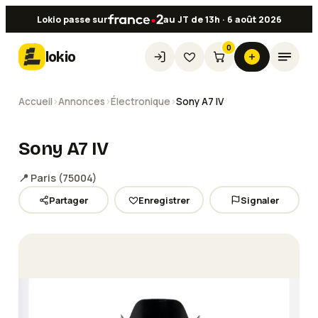
Lokio passe sur
au JT de 13h · 6 août 2026
0
lokio
Accueil
›
Annonces
›
Électronique
›
Sony A7 IV
Sony A7 IV
📍
Paris
(
75004
)
Partager
Enregistrer
Signaler