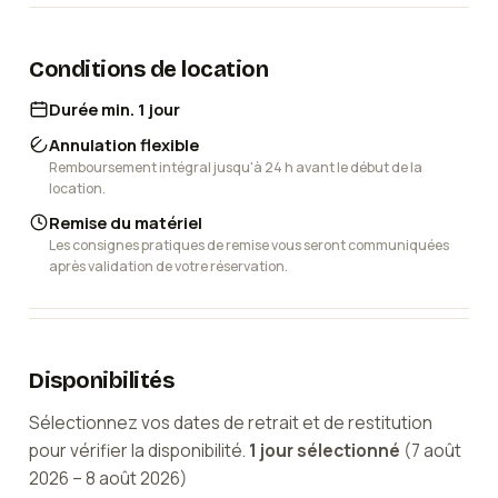
N’hésitez pas à me contacter pour plus d’informations
ou réserver votre créneau !
Conditions de location
⚠️Une caution ainsi qu’une pièce d’identité seront
Durée min. 1 jour
demandées lors de la remise du matériel
Annulation flexible
Remboursement intégral jusqu'à 24 h avant le début de la
location.
Remise du matériel
Les consignes pratiques de remise vous seront communiquées
après validation de votre réservation.
Disponibilités
Sélectionnez vos dates de retrait et de restitution
pour vérifier la disponibilité.
1
jour
sélectionné
(
7 août
2026
–
8 août 2026
)