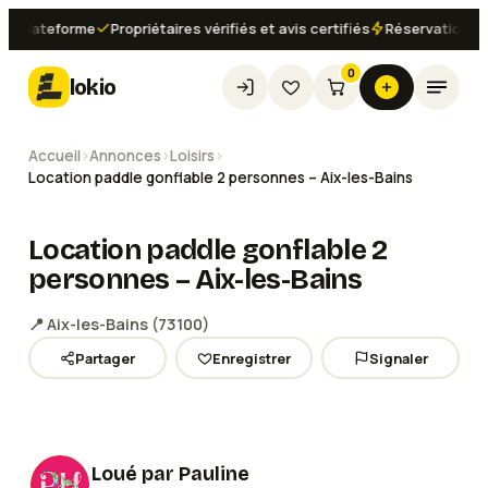
plateforme
Propriétaires vérifiés et avis certifiés
Réservation instan
0
lokio
Accueil
›
Annonces
›
Loisirs
›
Location paddle gonflable 2 personnes – Aix-les-Bains
Location paddle gonflable 2
personnes – Aix-les-Bains
📍
Aix-les-Bains
(
73100
)
Partager
Enregistrer
Signaler
Voir les
2
photos
Loué par
Pauline