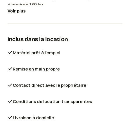
d'environ 130 kg
.
Voir plus
La location comprend tout le nécessaire pour partir
sereinement :
Pompe / gonfleur
Inclus dans la location
Housse de transport
Pagaie
Matériel prêt à l'emploi
Gilets de sauvetage disponibles en tailles S, L
et XL
Remise en main propre
Tarifs :
Contact direct avec le propriétaire
Journée : 30 €
Week-end : 50 €
Conditions de location transparentes
Semaine : 150 €
Livraison à domicile
📍 Disponible sur Aix-les-Bains / Lac du Bourget