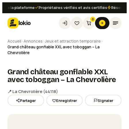
a la plateforme
Propriétaires vérifiés et avis certifiés
Réservation i
0
lokio
Accueil
›
Annonces
›
Jeux et attraction temporaire
›
Grand château gonflable XXL avec toboggan – La
Chevrolière
Grand château gonflable XXL
avec toboggan – La Chevrolière
📍
La Chevrolière
(
44118
)
Partager
Enregistrer
Signaler