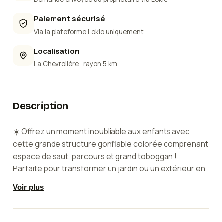
Paiement sécurisé
Via la plateforme Lokio uniquement
Localisation
La Chevrolière
· rayon 5 km
Description
☀️ Offrez un moment inoubliable aux enfants avec
cette grande structure gonflable colorée comprenant
espace de saut, parcours et grand toboggan !
Parfaite pour transformer un jardin ou un extérieur en
véritable aire de jeux lors de vos événements.
Voir plus
(Possibilité de prendre les deux structures le même
jour)
✨ Idéal pour :• Anniversaire enfant• Fête de famille•