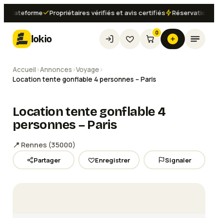
lateforme
Propriétaires vérifiés et avis certifiés
Réservation instan
0
lokio
Accueil
›
Annonces
›
Voyage
›
Location tente gonflable 4 personnes – Paris
Location tente gonflable 4
personnes – Paris
📍
Rennes
(
35000
)
Partager
Enregistrer
Signaler