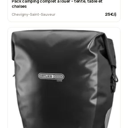
Pack camping complet à louer – tente, table et
chaises
25
€/j
Chevigny-Saint-Sauveur