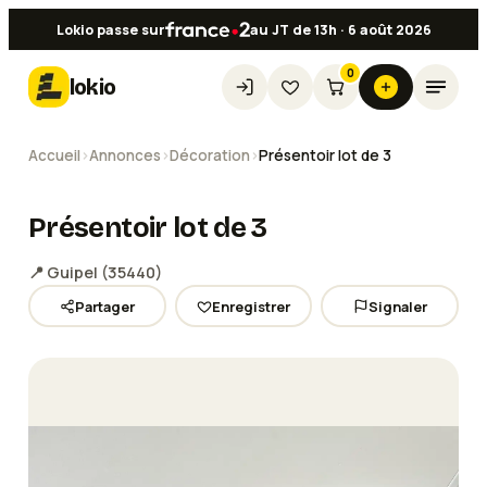
Lokio passe sur
au JT de 13h · 6 août 2026
0
lokio
Accueil
›
Annonces
›
Décoration
›
Présentoir lot de 3
Présentoir lot de 3
📍
Guipel
(
35440
)
Partager
Enregistrer
Signaler