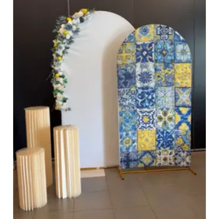
pour valoriser leurs marchandises de manière
élégante et structurée.
Par ailleurs, les photographes et les créateurs de
contenu visuel pourront utiliser ce présentoir doré lot
de 3 comme accessoire de mise en scène pour leurs
shootings photo ou vidéo. Les différentes hauteurs
permettent de jouer avec la composition des plans et
d'apporter de la dynamique à leurs visuels.
A qui s'adresse ce lot de présentoirs ?
Ce présentoir doré lot de 3 s'adresse à un public très
large. En premier lieu, les professionnels de
l'événementiel et de la décoration seront les premiers
à en tirer parti : wedding planners, décorateurs,
fleuristes, organisateurs de séminaires ou de galas. Ils
y trouveront un outil fiable, élégant et facile à mettre
en place pour structurer leurs décors.