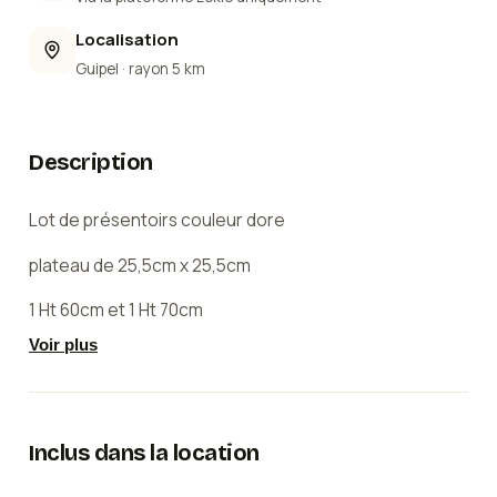
Localisation
Guipel
· rayon 5 km
Description
Lot de présentoirs couleur dore
plateau de 25,5cm x 25,5cm
1 Ht 60cm et 1 Ht 70cm
Voir plus
plateau de 28,5cm x 28,5cm
1 Ht 80cm
Lot de 3 présentoirs dorés : une solution élégante
Inclus dans la location
pour sublimer vos événements