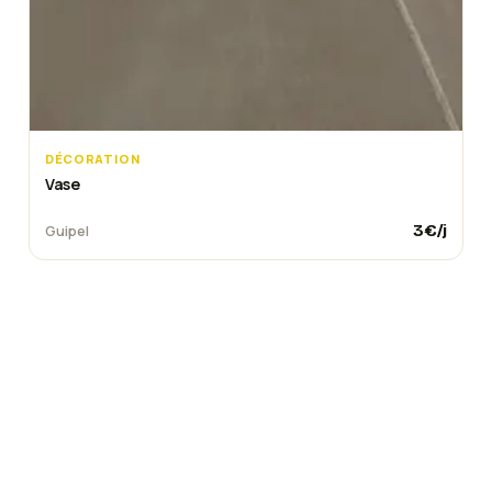
DÉCORATION
Vase
3
€/j
Guipel